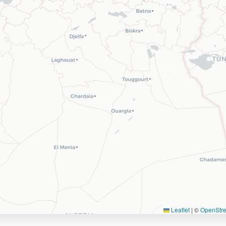
Leaflet
|
©
OpenStr