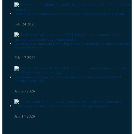
Osmoze signe l’identité visuelle d’une nouvelle médiathèque près de Grenoble
Feb. 24 2026
Des fresques qui incarnent l’ADN d’un groupe international de chimie industrielle
et agro-alimentaire
Feb. 17 2026
Une identité visuelle forte et différenciante signée Osmoze pour la MAEPA
Camille Claudel (44)
Jan. 28 2026
Centres sportifs : l’art mural se met au service de la performance
Jan. 14 2026