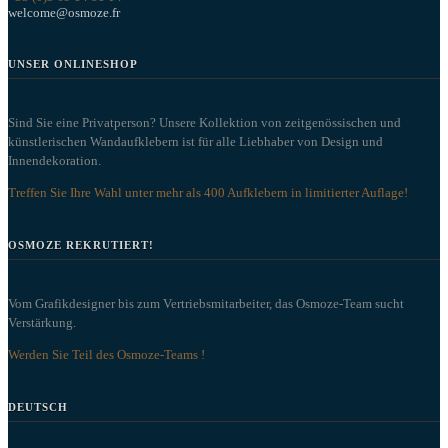
welcome@osmoze.fr
UNSER ONLINESHOP
Sind Sie eine Privatperson? Unsere Kollektion von zeitgenössischen und
künstlerischen Wandaufklebern ist für alle Liebhaber von Design und
Innendekoration.
Treffen Sie Ihre Wahl unter mehr als 400 Aufklebern in limitierter Auflage!
OSMOZE REKRUTIERT!
Vom Grafikdesigner bis zum Vertriebsmitarbeiter, das Osmoze-Team sucht
Verstärkung.
Werden Sie Teil des Osmoze-Teams !
DEUTSCH