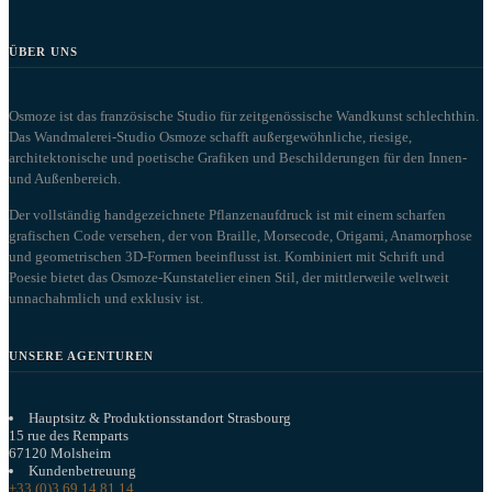
ÜBER UNS
Osmoze ist das französische Studio für zeitgenössische Wandkunst schlechthin.
Das Wandmalerei-Studio Osmoze schafft außergewöhnliche, riesige,
architektonische und poetische Grafiken und Beschilderungen für den Innen-
und Außenbereich.
Der vollständig handgezeichnete Pflanzenaufdruck ist mit einem scharfen
grafischen Code versehen, der von Braille, Morsecode, Origami, Anamorphose
und geometrischen 3D-Formen beeinflusst ist. Kombiniert mit Schrift und
Poesie bietet das Osmoze-Kunstatelier einen Stil, der mittlerweile weltweit
unnachahmlich und exklusiv ist.
UNSERE AGENTUREN
Hauptsitz & Produktionsstandort Strasbourg
15 rue des Remparts
67120 Molsheim
Kundenbetreuung
+33 (0)3 69 14 81 14