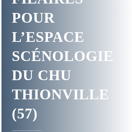
POUR
L’ESPACE
SCÉNOLOGIE
DU CHU
THIONVILLE
(57)