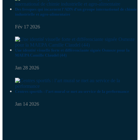
Des fresques qui incarnent l’ADN d’un groupe international de chimie
industrielle et agro-alimentaire
Fév 17 2026
Une identité visuelle forte et différenciante signée Osmoze pour la
MAEPA Camille Claudel (44)
Jan 28 2026
Centres sportifs : l’art mural se met au service de la performance
Jan 14 2026