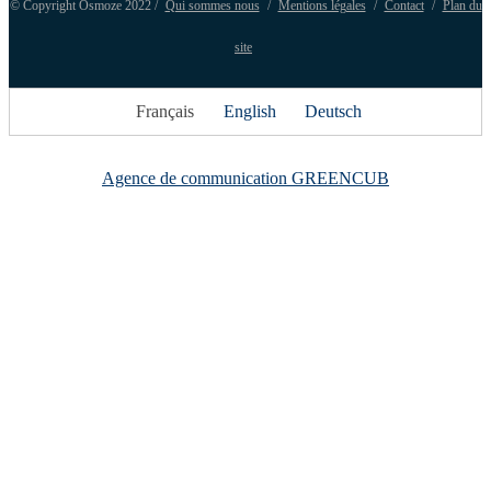
© Copyright Osmoze 2022 /
Qui sommes nous
/
Mentions légales
/
Contact
/
Plan du
site
Français
English
Deutsch
Agence de communication GREENCUB