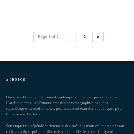
Page 1 of 2
1
2
»
A PROPOS
Osmoze est l’atelier d’art mural contemporain français par excellence.
L’atelier d’art mural Osmoze crée des oeuvres graphiques et des
signalétiques exceptionnelles, géantes, architecturales et poétiques pour
l’intérieur et l’extérieur.
Son empreinte végétale entièrement dessinée à la main est teintée par son
code graphique pointu, influencé par le braille, le morse, l’origami,