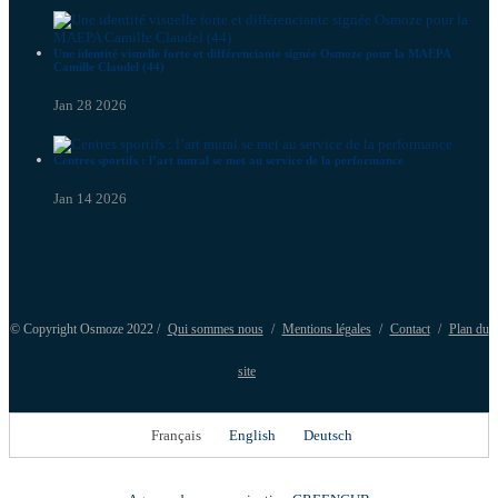
Une identité visuelle forte et différenciante signée Osmoze pour la MAEPA
Camille Claudel (44)
Jan 28 2026
Centres sportifs : l’art mural se met au service de la performance
Jan 14 2026
© Copyright Osmoze 2022 /
Qui sommes nous
/
Mentions légales
/
Contact
/
Plan du
site
Français
English
Deutsch