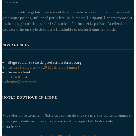
l’extérieur.
Son empreinte végétale entièrement dessinée à la main est teintée par son code
graphique pointu, influencé par le braille, le morse, l’origami, l’anamorphose et
les formes géométriques en 3D. Associé à l’écriture et la poésie, l’atelier d’art
Osmoze offre un style désormais inimitable et exclusif dans le monde.
NOS AGENCES
Siège social & Site de production Strasbourg
15 rue des Remparts 67120 Molsheim (France)
Service client
03 69 14 81 14
welcome@osmoze.fr
NOTRE BOUTIQUE EN LIGNE
Vous êtes un particulier ? Notre collection de stickers muraux contemporains et
artistiques s’adresse à tous les amoureux du design et de la décoration
d’intérieur.