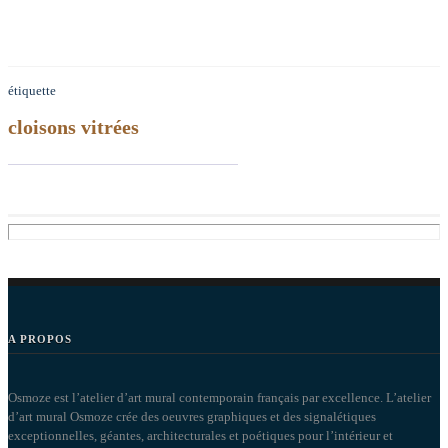
étiquette
cloisons vitrées
A PROPOS
Osmoze est l’atelier d’art mural contemporain français par excellence. L’atelier
d’art mural Osmoze crée des oeuvres graphiques et des signalétiques
exceptionnelles, géantes, architecturales et poétiques pour l’intérieur et