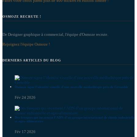
Faites votre choix parmi plus de 400 stickers en édition limitée !
OSMOZE RECRUTE !
De Designer graphique à commercial, l'équipe d'Osmoze recrute.
Rejoignez l'équipe Osmoze !
DERNIERS ARTICLES DU BLOG
Osmoze signe l’identité visuelle d’une nouvelle médiathèque près de Grenoble
Fév 24 2026
Des fresques qui incarnent l’ADN d’un groupe international de chimie industrielle
et agro-alimentaire
Fév 17 2026