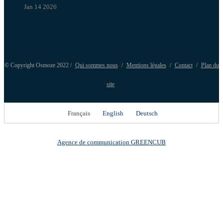
Jan 14 2026
© Copyright Osmoze 2022 /
Qui sommes nous
/
Mentions légales
/
Contact
/
Plan du
site
Français
English
Deutsch
Agence de communication GREENCUB