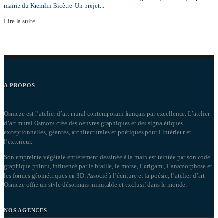
mairie du Kremlin Bicètre. Un projet...
Lire la suite
A PROPOS
Osmoze est l’atelier d’art mural contemporain français par excellence. L’atelier
d’art mural Osmoze crée des oeuvres graphiques et des signalétiques
exceptionnelles, géantes, architecturales et poétiques pour l’intérieur et
l’extérieur.
Son empreinte végétale entièrement dessinée à la main est teintée par son code
graphique pointu, influencé par le braille, le morse, l’origami, l’anamorphose et
les formes géométriques en 3D. Associé à l’écriture et la poésie, l’atelier d’art
Osmoze offre un style désormais inimitable et exclusif dans le monde.
NOS AGENCES