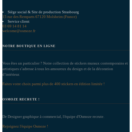
Siège social & Site de production Strasbourg
15 rue des Remparts 67120 Molsheim (France)
Service client
03 69 14 81 14
welcome@osmoze.fr
NOTRE BOUTIQUE EN LIGNE
Vous êtes un particulier ? Notre collection de stickers muraux contemporains et
artistiques s’adresse à tous les amoureux du design et de la décoration
d’intérieur.
Faites votre choix parmi plus de 400 stickers en édition limitée !
OSMOZE RECRUTE !
De Designer graphique à commercial, l'équipe d'Osmoze recrute.
Rejoignez l'équipe Osmoze !