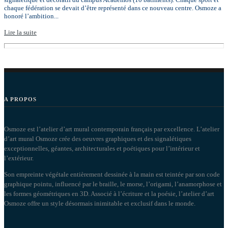
chaque fédération se devait d’être représenté dans ce nouveau centre. Osmoze a
honoré l’ambition...
Lire la suite
A PROPOS
Osmoze est l’atelier d’art mural contemporain français par excellence. L’atelier
d’art mural Osmoze crée des oeuvres graphiques et des signalétiques
exceptionnelles, géantes, architecturales et poétiques pour l’intérieur et
l’extérieur.
Son empreinte végétale entièrement dessinée à la main est teintée par son code
graphique pointu, influencé par le braille, le morse, l’origami, l’anamorphose et
les formes géométriques en 3D. Associé à l’écriture et la poésie, l’atelier d’art
Osmoze offre un style désormais inimitable et exclusif dans le monde.