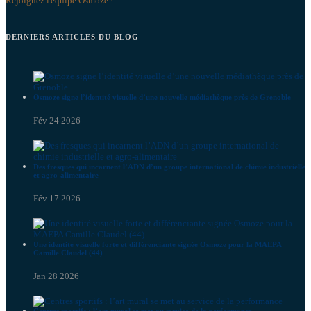
Rejoignez l'équipe Osmoze !
DERNIERS ARTICLES DU BLOG
Osmoze signe l’identité visuelle d’une nouvelle médiathèque près de Grenoble
Fév 24 2026
Des fresques qui incarnent l’ADN d’un groupe international de chimie industrielle
et agro-alimentaire
Fév 17 2026
Une identité visuelle forte et différenciante signée Osmoze pour la MAEPA
Camille Claudel (44)
Jan 28 2026
Centres sportifs : l’art mural se met au service de la performance