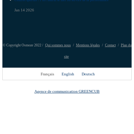
Jan 14 2026
© Copyright Osmoze 2022 /
Qui sommes nous
/
Mentions légales
/
Contact
/
Plan du
site
Français
English
Deutsch
Agence de communication GREENCUB