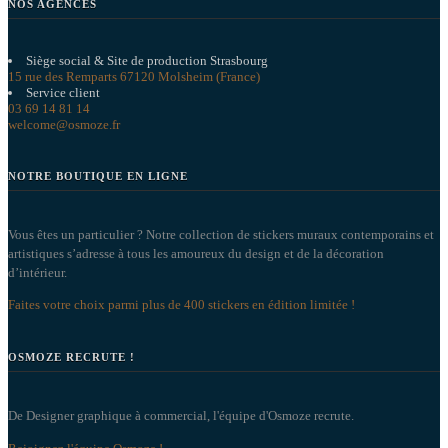
NOS AGENCES
Siège social & Site de production Strasbourg
15 rue des Remparts 67120 Molsheim (France)
Service client
03 69 14 81 14
welcome@osmoze.fr
NOTRE BOUTIQUE EN LIGNE
Vous êtes un particulier ? Notre collection de stickers muraux contemporains et
artistiques s’adresse à tous les amoureux du design et de la décoration
d’intérieur.
Faites votre choix parmi plus de 400 stickers en édition limitée !
OSMOZE RECRUTE !
De Designer graphique à commercial, l'équipe d'Osmoze recrute.