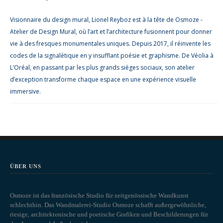
Visionnaire du design mural, Lionel Reyboz est à la tête de Osmoze -
Atelier de Design Mural, où l’art et l’architecture fusionnent pour donner
vie à des fresques monumentales uniques. Depuis 2017, il réinvente les
codes de la signalétique en y insufflant poésie et graphisme. De Véolia à
L’Oréal, en passant par les plus grands sièges sociaux, son atelier
d’exception transforme chaque espace en une expérience visuelle
immersive.
ÜBER UNS
Osmoze ist das französische Studio für zeitgenössische Wandkunst
schlechthin. Das Wandmalerei-Studio Osmoze schafft außergewöhnliche,
riesige, architektonische und poetische Grafiken und Beschilderungen für