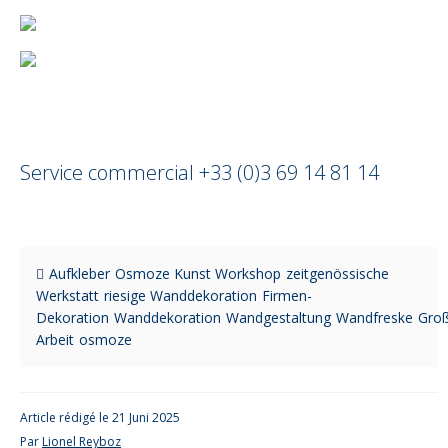
Service commercial +33 (0)3 69 14 81 14
Aufkleber
Osmoze Kunst Workshop
zeitgenössische
Werkstatt
riesige Wanddekoration
Firmen-
Dekoration
Wanddekoration
Wandgestaltung
Wandfreske
Gro
Arbeit
osmoze
Article rédigé le 21 Juni 2025
Par
Lionel Reyboz