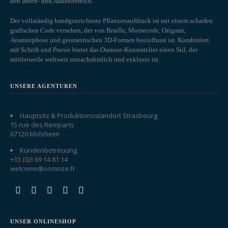
den Innen- und Außenbereich.
Der vollständig handgezeichnete Pflanzenaufdruck ist mit einem scharfen
grafischen Code versehen, der von Braille, Morsecode, Origami,
Anamorphose und geometrischen 3D-Formen beeinflusst ist. Kombiniert
mit Schrift und Poesie bietet das Osmoze-Kunstatelier einen Stil, der
mittlerweile weltweit unnachahmlich und exklusiv ist.
UNSERE AGENTUREN
Hauptsitz & Produktionsstandort Strasbourg
15 rue des Remparts
67120 Molsheim
Kundenbetreuung
+33 (0)3 69 14 81 14
welcome@osmoze.fr
UNSER ONLINESHOP