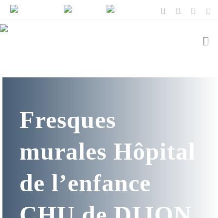
Fresques
murales Hôpital
de l’enfance
CHU de DIJON