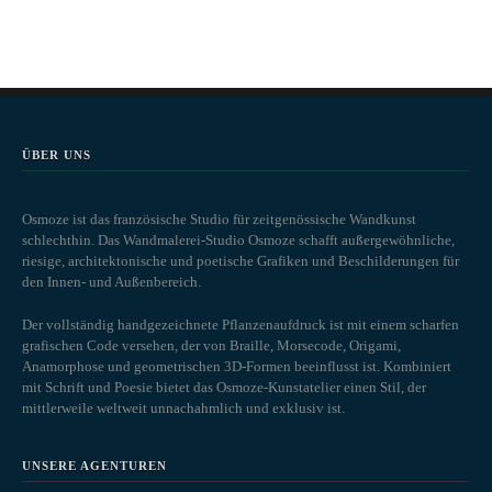
ÜBER UNS
Osmoze ist das französische Studio für zeitgenössische Wandkunst
schlechthin. Das Wandmalerei-Studio Osmoze schafft außergewöhnliche,
riesige, architektonische und poetische Grafiken und Beschilderungen für
den Innen- und Außenbereich.
Der vollständig handgezeichnete Pflanzenaufdruck ist mit einem scharfen
grafischen Code versehen, der von Braille, Morsecode, Origami,
Anamorphose und geometrischen 3D-Formen beeinflusst ist. Kombiniert
mit Schrift und Poesie bietet das Osmoze-Kunstatelier einen Stil, der
mittlerweile weltweit unnachahmlich und exklusiv ist.
UNSERE AGENTUREN