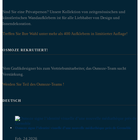
Sind Sie eine Privatperson? Unsere Kollektion von zeitgenössischen und
künstlerischen Wandaufklebern ist für alle Liebhaber von Design und
Innendekoration.
Treffen Sie Ihre Wahl unter mehr als 400 Aufklebern in limitierter Auflage!
OSMOZE REKRUTIERT!
Vom Grafikdesigner bis zum Vertriebsmitarbeiter, das Osmoze-Team sucht
Verstärkung.
Werden Sie Teil des Osmoze-Teams !
DEUTSCH
Osmoze signe l’identité visuelle d’une nouvelle médiathèque près de Grenoble
Feb. 24 2026