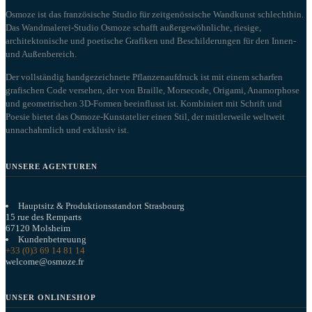
Osmoze ist das französische Studio für zeitgenössische Wandkunst schlechthin.
Das Wandmalerei-Studio Osmoze schafft außergewöhnliche, riesige,
architektonische und poetische Grafiken und Beschilderungen für den Innen-
und Außenbereich.
Der vollständig handgezeichnete Pflanzenaufdruck ist mit einem scharfen
grafischen Code versehen, der von Braille, Morsecode, Origami, Anamorphose
und geometrischen 3D-Formen beeinflusst ist. Kombiniert mit Schrift und
Poesie bietet das Osmoze-Kunstatelier einen Stil, der mittlerweile weltweit
unnachahmlich und exklusiv ist.
UNSERE AGENTUREN
Hauptsitz & Produktionsstandort Strasbourg
15 rue des Remparts
67120 Molsheim
Kundenbetreuung
+33 (0)3 69 14 81 14
welcome@osmoze.fr
UNSER ONLINESHOP