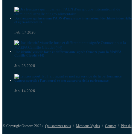
Des fresques qui incarnent l’ADN d’un groupe international de chimie industrielle
et agro-alimentaire
Feb. 17 2026
Une identité visuelle forte et différenciante signée Osmoze pour la MAEPA
Camille Claudel (44)
Jan. 28 2026
Centres sportifs : l’art mural se met au service de la performance
Jan. 14 2026
© Copyright Osmoze 2022 /
Qui sommes nous
/
Mentions légales
/
Contact
/
Plan du