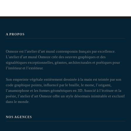
A PROPOS
Osmoze est l’atelier d’art mural contemporain français par excellence.
L’atelier d’art mural Osmoze crée des oeuvres graphiques et des
signalétiques exceptionnelles, géantes, architecturales et poétiques pour
l’intérieur et l’extérieur.
Son empreinte végétale entièrement dessinée à la main est teintée par son
code graphique pointu, influencé par le braille, le morse, l’origami,
l’anamorphose et les formes géométriques en 3D. Associé à l’écriture et la
poésie, l’atelier d’art Osmoze offre un style désormais inimitable et exclusif
dans le monde.
NOS AGENCES