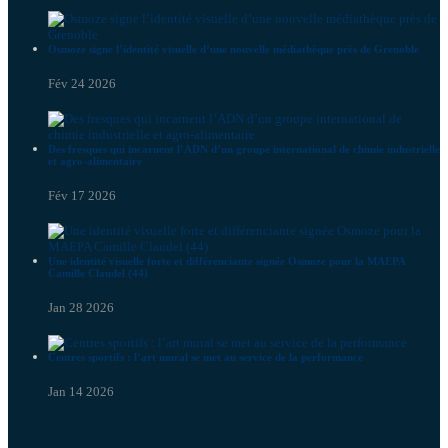
Osmoze signe l’identité visuelle d’une nouvelle médiathèque près de Grenoble
Fév 24 2026
Des fresques qui incarnent l’ADN d’un groupe international de chimie industrielle
et agro-alimentaire
Fév 17 2026
Une identité visuelle forte et différenciante signée Osmoze pour la MAEPA
Camille Claudel (44)
Jan 28 2026
Centres sportifs : l’art mural se met au service de la performance
Jan 14 2026