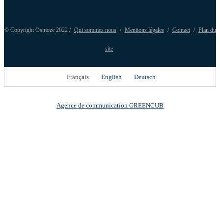
© Copyright Osmoze 2022 /
Qui sommes nous
/
Mentions légales
/
Contact
/
Plan du
site
Français
English
Deutsch
Agence de communication GREENCUB