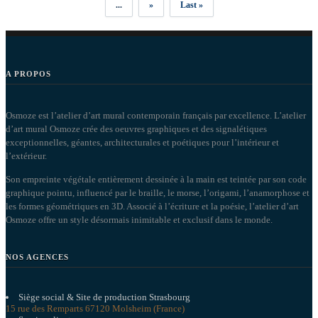
...
»
Last »
A PROPOS
Osmoze est l’atelier d’art mural contemporain français par excellence. L’atelier
d’art mural Osmoze crée des oeuvres graphiques et des signalétiques
exceptionnelles, géantes, architecturales et poétiques pour l’intérieur et
l’extérieur.
Son empreinte végétale entièrement dessinée à la main est teintée par son code
graphique pointu, influencé par le braille, le morse, l’origami, l’anamorphose et
les formes géométriques en 3D. Associé à l’écriture et la poésie, l’atelier d’art
Osmoze offre un style désormais inimitable et exclusif dans le monde.
NOS AGENCES
Siège social & Site de production Strasbourg
15 rue des Remparts 67120 Molsheim (France)