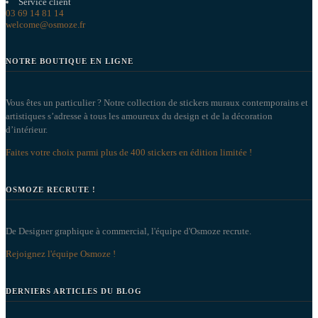
Service client
03 69 14 81 14
welcome@osmoze.fr
NOTRE BOUTIQUE EN LIGNE
Vous êtes un particulier ? Notre collection de stickers muraux contemporains et
artistiques s’adresse à tous les amoureux du design et de la décoration
d’intérieur.
Faites votre choix parmi plus de 400 stickers en édition limitée !
OSMOZE RECRUTE !
De Designer graphique à commercial, l'équipe d'Osmoze recrute.
Rejoignez l'équipe Osmoze !
DERNIERS ARTICLES DU BLOG