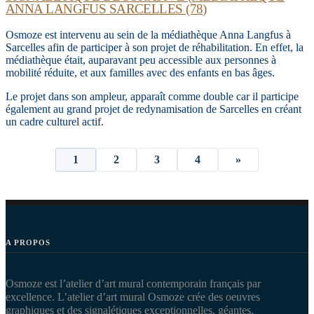
ANNA LANGFUS SARCELLES (78)
Osmoze est intervenu au sein de la médiathèque Anna Langfus à
Sarcelles afin de participer à son projet de réhabilitation. En effet, la
médiathèque était, auparavant peu accessible aux personnes à
mobilité réduite, et aux familles avec des enfants en bas âges.
Le projet dans son ampleur, apparaît comme double car il participe
également au grand projet de redynamisation de Sarcelles en créant
un cadre culturel actif.
Pagination
1
2
3
4
»
des
publications
A PROPOS
Osmoze est l’atelier d’art mural contemporain français par
excellence. L’atelier d’art mural Osmoze crée des oeuvres
graphiques et des signalétiques exceptionnelles, géantes,