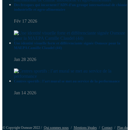
Des fresques qui incarnent l’ADN d’un groupe international de chimie
industrielle et agro-alimentaire
Fév 17 2026
Une identité visuelle forte et différenciante signée Osmoze pour la
MAEPA Camille Claudel (44)
Jan 28 2026
Centres sportifs : l’art mural se met au service de la performance
Jan 14 2026
© Copyright Osmoze 2022 /
Qui sommes nous
/
Mentions légales
/
Contact
/
Plan du