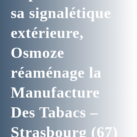
sa signalétique
extérieure,
Osmoze
réaménage la
Manufacture
Des Tabacs –
Strasbourg (67)