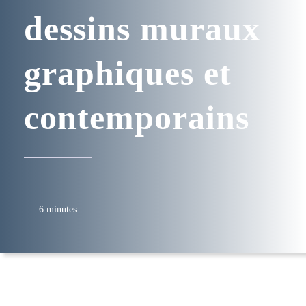
dessins muraux
graphiques et
contemporains
6 minutes