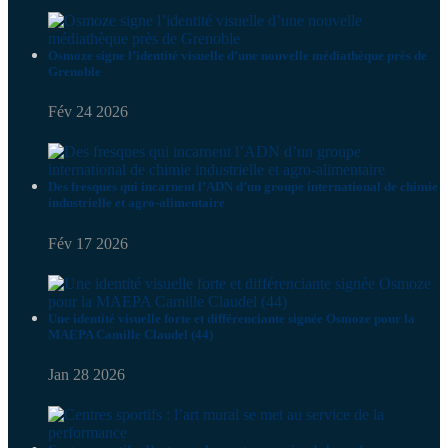
Osmoze signe l’identité visuelle d’une nouvelle médiathèque près de
Grenoble
Fév 24 2026
Des fresques qui incarnent l’ADN d’un groupe international de chimie
industrielle et agro-alimentaire
Fév 17 2026
Une identité visuelle forte et différenciante signée Osmoze pour la
MAEPA Camille Claudel (44)
Jan 28 2026