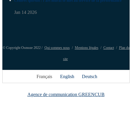
Centres sportifs : l’art mural se met au service de la performance
Jan 14 2026
© Copyright Osmoze 2022 /
Qui sommes nous
/
Mentions légales
/
Contact
/
Plan du
site
Français
English
Deutsch
Agence de communication GREENCUB