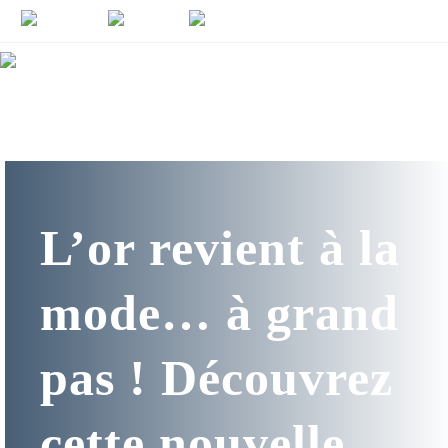
L’or revient à la
mode… à grand
pas ! Découvrez
cette nouvelle