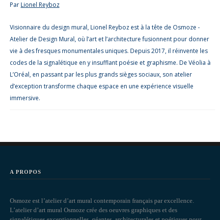
Par
Lionel Reyboz
Visionnaire du design mural, Lionel Reyboz est à la tête de Osmoze -
Atelier de Design Mural, où l’art et l’architecture fusionnent pour donner
vie à des fresques monumentales uniques. Depuis 2017, il réinvente les
codes de la signalétique en y insufflant poésie et graphisme. De Véolia à
L’Oréal, en passant par les plus grands sièges sociaux, son atelier
d’exception transforme chaque espace en une expérience visuelle
immersive.
A PROPOS
Osmoze est l’atelier d’art mural contemporain français par excellence.
L’atelier d’art mural Osmoze crée des oeuvres graphiques et des
signalétiques exceptionnelles, géantes, architecturales et poétiques pour