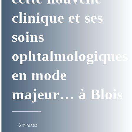
clinique et ses
soins
ophtalmologiques
en mode
majeur… à Blois
6 minutes