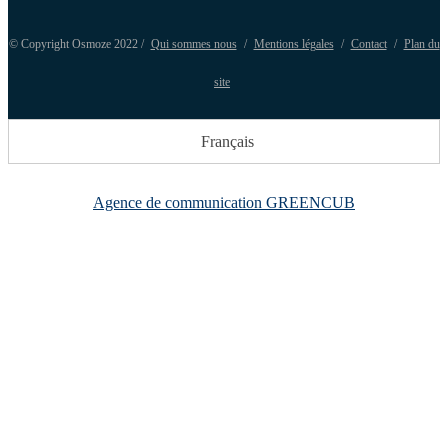
© Copyright Osmoze 2022 /
Qui sommes nous
/
Mentions légales
/
Contact
/
Plan du
site
Français
Agence de communication GREENCUB