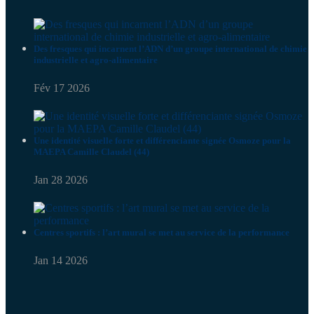
Des fresques qui incarnent l’ADN d’un groupe international de chimie
industrielle et agro-alimentaire
Fév 17 2026
Une identité visuelle forte et différenciante signée Osmoze pour la
MAEPA Camille Claudel (44)
Jan 28 2026
Centres sportifs : l’art mural se met au service de la performance
Jan 14 2026