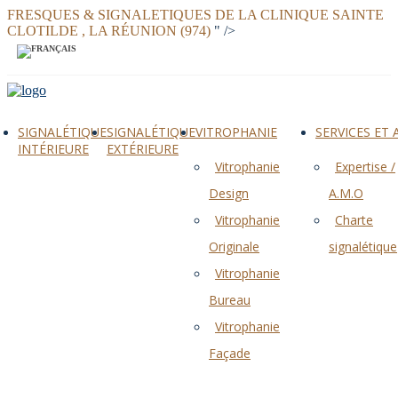
FRESQUES & SIGNALETIQUES DE LA CLINIQUE SAINTE
CLOTILDE , LA RÉUNION (974)
" />
SIGNALÉTIQUE
SIGNALÉTIQUE
VITROPHANIE
SERVICES ET
INTÉRIEURE
EXTÉRIEURE
Vitrophanie
Expertise /
Design
A.M.O
Vitrophanie
Charte
Originale
signalétique
Vitrophanie
Bureau
Vitrophanie
Façade