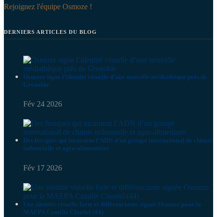
Rejoignez l'équipe Osmoze !
DERNIERS ARTICLES DU BLOG
Osmoze signe l’identité visuelle d’une nouvelle médiathèque près de
Grenoble
Fév 24 2026
Des fresques qui incarnent l’ADN d’un groupe international de chimie
industrielle et agro-alimentaire
Fév 17 2026
Une identité visuelle forte et différenciante signée Osmoze pour la
MAEPA Camille Claudel (44)