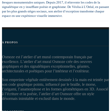
fresques monumentales uniques. Depuis 2017, il réinvente les codes de la
signalétique en y insufflant poésie et graphisme. De Véolia à L’Oréal, en passant
par les plus grands sièges sociaux, son atelier d’exception transforme chaque
espace en une expérience visuelle immersive.
A PROPOS
Osmoze est l’atelier d’art mural contemporain français par
excellence. L’atelier d’art mural Osmoze crée des oeuvres
graphiques et des signalétiques exceptionnelles, géantes,
architecturales et poétiques pour l’intérieur et l’extérieur.
Son empreinte végétale entièrement dessinée à la main est teintée par
son code graphique pointu, influencé par le braille, le morse,
l’origami, l’anamorphose et les formes géométriques en 3D. Associé
à l’écriture et la poésie, l’atelier d’art Osmoze offre un style
désormais inimitable et exclusif dans le monde.