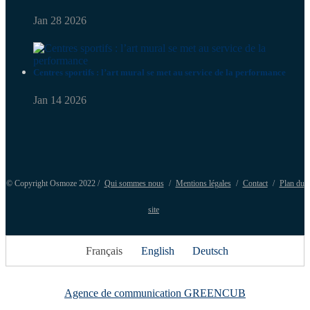
Jan 28 2026
Centres sportifs : l’art mural se met au service de la performance
Jan 14 2026
© Copyright Osmoze 2022 /
Qui sommes nous
/
Mentions légales
/
Contact
/
Plan du
site
Français
English
Deutsch
Agence de communication GREENCUB