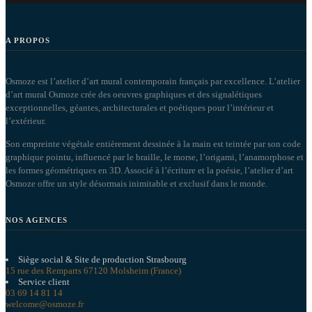
A PROPOS
Osmoze est l’atelier d’art mural contemporain français par excellence. L’atelier
d’art mural Osmoze crée des oeuvres graphiques et des signalétiques
exceptionnelles, géantes, architecturales et poétiques pour l’intérieur et
l’extérieur.
Son empreinte végétale entièrement dessinée à la main est teintée par son code
graphique pointu, influencé par le braille, le morse, l’origami, l’anamorphose et
les formes géométriques en 3D. Associé à l’écriture et la poésie, l’atelier d’art
Osmoze offre un style désormais inimitable et exclusif dans le monde.
NOS AGENCES
Siège social & Site de production Strasbourg
15 rue des Remparts 67120 Molsheim (France)
Service client
03 69 14 81 14
welcome@osmoze.fr