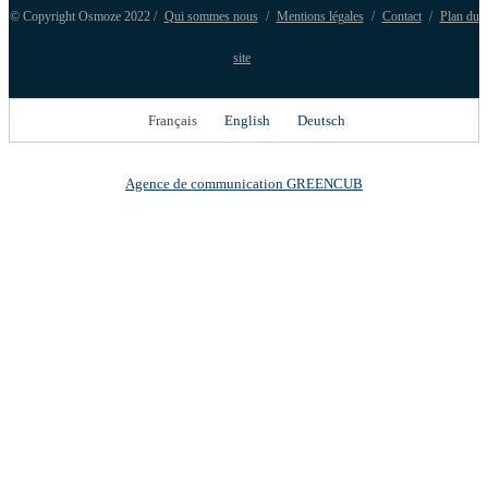
© Copyright Osmoze 2022 /
Qui sommes nous
/
Mentions légales
/
Contact
/
Plan du
site
Français
English
Deutsch
Agence de communication GREENCUB