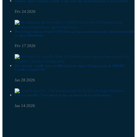
Osmoze signe l’identité visuelle d’une nouvelle médiathèque près de Grenoble
Fév 24 2026
Des fresques qui incarnent l’ADN d’un groupe international de chimie industrielle
et agro-alimentaire
Fév 17 2026
Une identité visuelle forte et différenciante signée Osmoze pour la MAEPA
Camille Claudel (44)
Jan 28 2026
Centres sportifs : l’art mural se met au service de la performance
Jan 14 2026