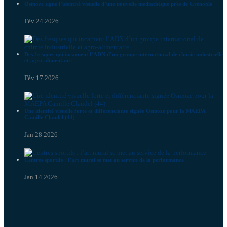
Osmoze signe l’identité visuelle d’une nouvelle médiathèque près de Grenoble
Fév 24 2026
Des fresques qui incarnent l’ADN d’un groupe international de chimie industrielle
et agro-alimentaire
Fév 17 2026
Une identité visuelle forte et différenciante signée Osmoze pour la MAEPA
Camille Claudel (44)
Jan 28 2026
Centres sportifs : l’art mural se met au service de la performance
Jan 14 2026