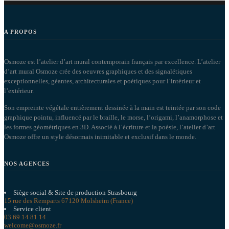
A PROPOS
Osmoze est l’atelier d’art mural contemporain français par excellence. L’atelier
d’art mural Osmoze crée des oeuvres graphiques et des signalétiques
exceptionnelles, géantes, architecturales et poétiques pour l’intérieur et
l’extérieur.
Son empreinte végétale entièrement dessinée à la main est teintée par son code
graphique pointu, influencé par le braille, le morse, l’origami, l’anamorphose et
les formes géométriques en 3D. Associé à l’écriture et la poésie, l’atelier d’art
Osmoze offre un style désormais inimitable et exclusif dans le monde.
NOS AGENCES
Siège social & Site de production Strasbourg
15 rue des Remparts 67120 Molsheim (France)
Service client
03 69 14 81 14
welcome@osmoze.fr