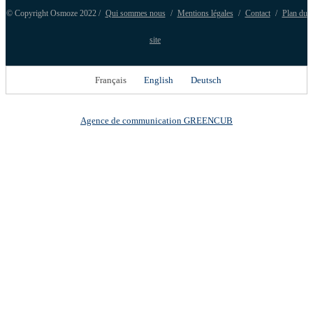
© Copyright Osmoze 2022 /
Qui sommes nous
/
Mentions légales
/
Contact
/
Plan du
site
Français
English
Deutsch
Agence de communication GREENCUB