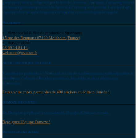
graphique pointu, influencé par le braille, le morse, l’origami, l’anamorphose et
les formes géométriques en 3D. Associé à l’écriture et la poésie, l’atelier d’art
Osmoze offre un style désormais inimitable et exclusif dans le monde.
Nos agences
Siège social & Site de production Strasbourg
15 rue des Remparts 67120 Molsheim (France)
Service client
03 69 14 81 14
welcome@osmoze.fr
NOTRE BOUTIQUE EN LIGNE
Vous êtes un particulier ? Notre collection de stickers muraux contemporains et
artistiques s’adresse à tous les amoureux du design et de la décoration
d’intérieur.
Faites votre choix parmi plus de 400 stickers en édition limitée !
OSMOZE RECRUTE !
De Designer graphique à commercial, l'équipe d'Osmoze recrute.
Rejoignez l'équipe Osmoze !
Derniers articles du blog