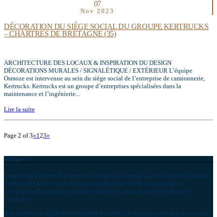
07
Nov 2023
DÉCORATION DU SIÈGE SOCIAL DU GROUPE KERTRUCKS
– CHARTRES DE BRETAGNE (35)
ARCHITECTURE DES LOCAUX & INSPIRATION DU DESIGN
DÉCORATIONS MURALES / SIGNALÉTIQUE / EXTÉRIEUR L’équipe
Osmoze est intervenue au sein du siège social de l’entreprise de camionnerie,
Kertrucks. Kertrucks est un groupe d’entreprises spécialisées dans la
maintenance et l’ingénierie...
Lire la suite
Page 2 of 3
«
1
2
3
»
A propos
Osmoze est l’atelier d’art mural contemporain français par excellence. L’atelier
d’art mural Osmoze crée des oeuvres graphiques et des signalétiques
exceptionnelles, géantes, architecturales et poétiques pour l’intérieur et
l’extérieur.
Son empreinte végétale entièrement dessinée à la main est teintée par son code