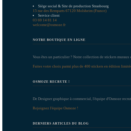
Siège social & Site de production Strasbourg
15 rue des Remparts 67120 Molsheim (France)
Service client
03 69 14 81 14
welcome@osmoze.fr
NOTRE BOUTIQUE EN LIGNE
Vous êtes un particulier ? Notre collection de stickers muraux 
Faites votre choix parmi plus de 400 stickers en édition limité
OSMOZE RECRUTE !
De Designer graphique à commercial, l'équipe d'Osmoze recrut
Rejoignez l'équipe Osmoze !
DERNIERS ARTICLES DU BLOG