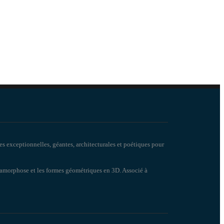
es exceptionnelles, géantes, architecturales et poétiques pour
anamorphose et les formes géométriques en 3D. Associé à