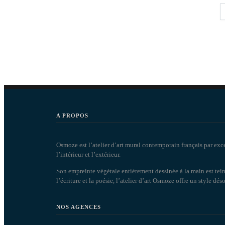
A PROPOS
Osmoze est l’atelier d’art mural contemporain français par exc
l’intérieur et l’extérieur.
Son empreinte végétale entièrement dessinée à la main est tein
l’écriture et la poésie, l’atelier d’art Osmoze offre un style dé
NOS AGENCES