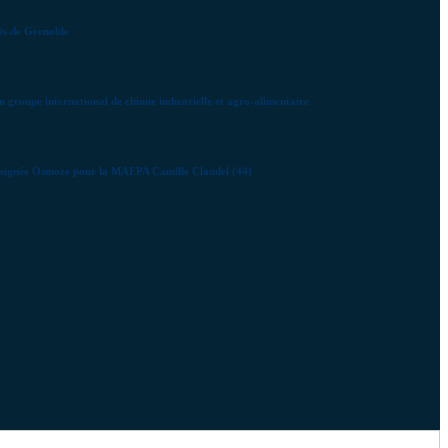
rès de Grenoble
 groupe international de chimie industrielle et agro-alimentaire
nte signée Osmoze pour la MAEPA Camille Claudel (44)