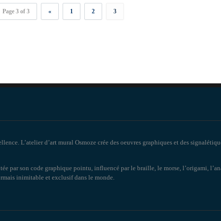
Page 3 of 3
«
1
2
3
ellence. L’atelier d’art mural Osmoze crée des oeuvres graphiques et des signalétiqu
tée par son code graphique pointu, influencé par le braille, le morse, l’origami, l’
sormais inimitable et exclusif dans le monde.