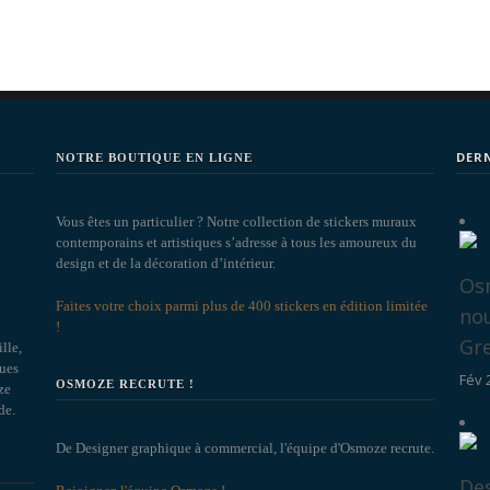
DER
NOTRE BOUTIQUE EN LIGNE
Vous êtes un particulier ? Notre collection de stickers muraux
contemporains et artistiques s’adresse à tous les amoureux du
design et de la décoration d’intérieur.
Osm
Faites votre choix parmi plus de 400 stickers en édition limitée
no
!
Gr
lle,
ques
Fév 
OSMOZE RECRUTE !
ze
de.
De Designer graphique à commercial, l'équipe d'Osmoze recrute.
Des