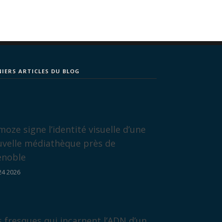
NIERS ARTICLES DU BLOG
oze signe l’identité visuelle d’une
uvelle médiathèque près de
enoble
24 2026
 fresques qui incarnent l’ADN d’un