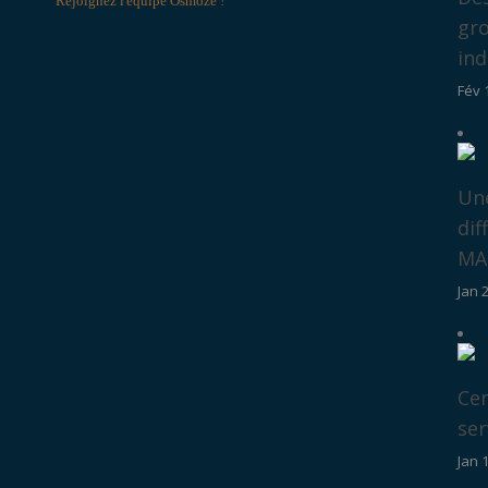
Rejoignez l'équipe Osmoze !
gro
ind
Fév 
Une
dif
MAE
Jan 
Cen
ser
Jan 