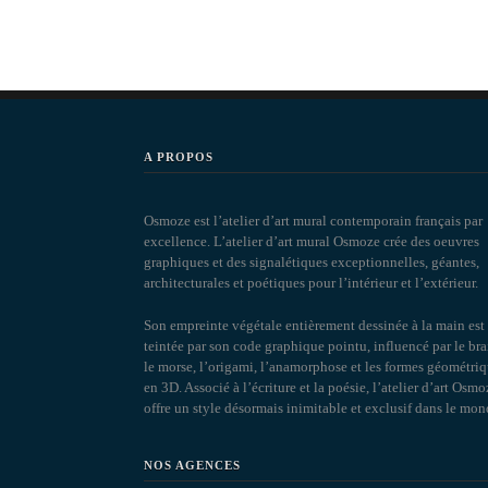
A PROPOS
Osmoze est l’atelier d’art mural contemporain français par
excellence. L’atelier d’art mural Osmoze crée des oeuvres
graphiques et des signalétiques exceptionnelles, géantes,
architecturales et poétiques pour l’intérieur et l’extérieur.
Son empreinte végétale entièrement dessinée à la main est
teintée par son code graphique pointu, influencé par le brai
le morse, l’origami, l’anamorphose et les formes géométri
en 3D. Associé à l’écriture et la poésie, l’atelier d’art Osmo
offre un style désormais inimitable et exclusif dans le mon
NOS AGENCES