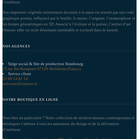
l’extérieur.
Son empreinte végétale entièrement dessinée à la main est teintée par son code
graphique pointu, influencé par le braille, le morse, l’origami, l’anamorphose et
les formes géométriques en 3D. Associé à l’écriture et la poésie, l’atelier d’art
Osmoze offre un style désormais inimitable et exclusif dans le monde.
NOS AGENCES
Siège social & Site de production Strasbourg
15 rue des Remparts 67120 Molsheim (France)
Service client
03 69 14 81 14
welcome@osmoze.fr
NOTRE BOUTIQUE EN LIGNE
Vous êtes un particulier ? Notre collection de stickers muraux contemporains et
artistiques s’adresse à tous les amoureux du design et de la décoration
d’intérieur.