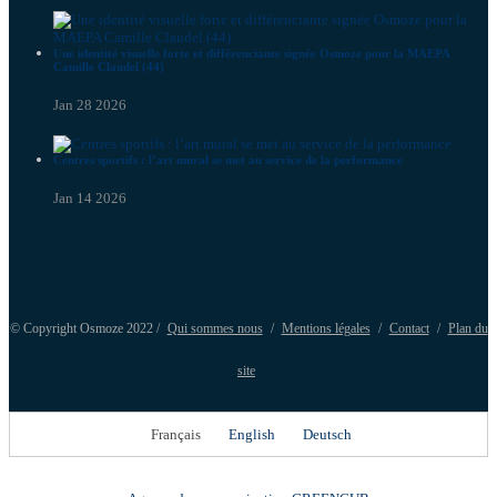
Une identité visuelle forte et différenciante signée Osmoze pour la MAEPA
Camille Claudel (44)
Jan 28 2026
Centres sportifs : l’art mural se met au service de la performance
Jan 14 2026
© Copyright Osmoze 2022 /
Qui sommes nous
/
Mentions légales
/
Contact
/
Plan du
site
Français
English
Deutsch