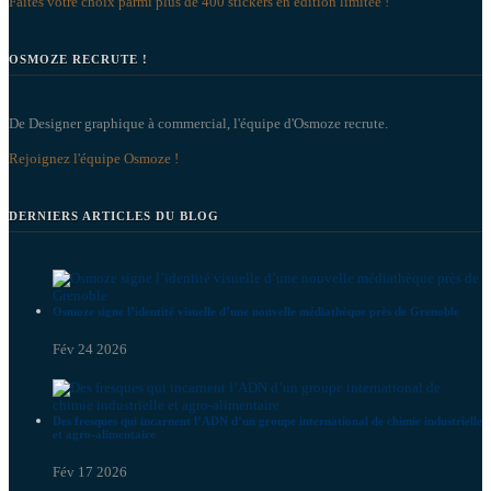
Faites votre choix parmi plus de 400 stickers en édition limitée !
OSMOZE RECRUTE !
De Designer graphique à commercial, l'équipe d'Osmoze recrute.
Rejoignez l'équipe Osmoze !
DERNIERS ARTICLES DU BLOG
Osmoze signe l’identité visuelle d’une nouvelle médiathèque près de Grenoble
Fév 24 2026
Des fresques qui incarnent l’ADN d’un groupe international de chimie industrielle
et agro-alimentaire
Fév 17 2026