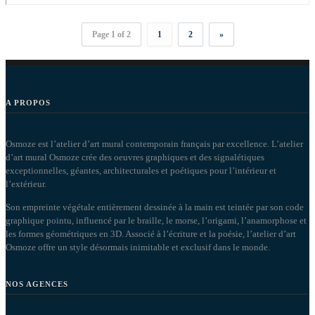
Page 1 of 2
1
2
»
A PROPOS
Osmoze est l’atelier d’art mural contemporain français par excellence. L’atelier
d’art mural Osmoze crée des oeuvres graphiques et des signalétiques
exceptionnelles, géantes, architecturales et poétiques pour l’intérieur et
l’extérieur.
Son empreinte végétale entièrement dessinée à la main est teintée par son code
graphique pointu, influencé par le braille, le morse, l’origami, l’anamorphose et
les formes géométriques en 3D. Associé à l’écriture et la poésie, l’atelier d’art
Osmoze offre un style désormais inimitable et exclusif dans le monde.
NOS AGENCES