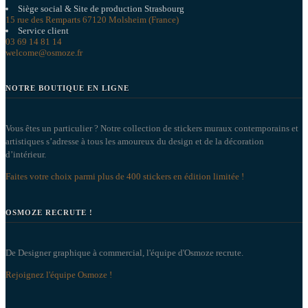
Siège social & Site de production Strasbourg
15 rue des Remparts 67120 Molsheim (France)
Service client
03 69 14 81 14
welcome@osmoze.fr
NOTRE BOUTIQUE EN LIGNE
Vous êtes un particulier ? Notre collection de stickers muraux contemporains et
artistiques s’adresse à tous les amoureux du design et de la décoration
d’intérieur.
Faites votre choix parmi plus de 400 stickers en édition limitée !
OSMOZE RECRUTE !
De Designer graphique à commercial, l'équipe d'Osmoze recrute.
Rejoignez l'équipe Osmoze !