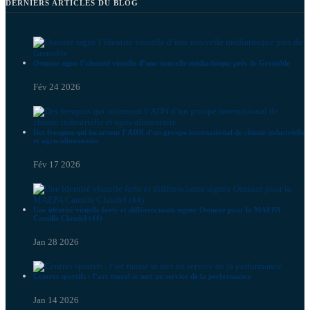
DERNIERS ARTICLES DU BLOG
Osmoze signe l’identité visuelle d’une nouvelle médiathèque près de Grenoble
Fév 24 2026
Des fresques qui incarnent l’ADN d’un groupe international de chimie industrielle
et agro-alimentaire
Fév 17 2026
Une identité visuelle forte et différenciante signée Osmoze pour la MAEPA
Camille Claudel (44)
Jan 28 2026
Centres sportifs : l’art mural se met au service de la performance
Jan 14 2026