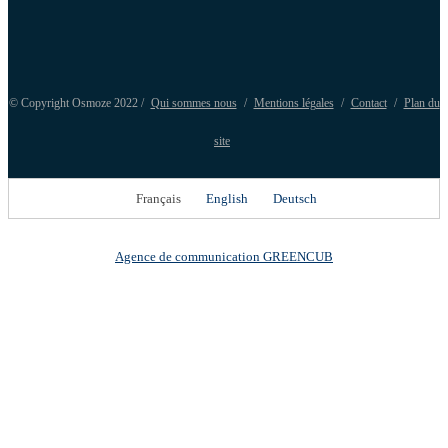
© Copyright Osmoze 2022 /
Qui sommes nous
/
Mentions légales
/
Contact
/
Plan du
site
Français
English
Deutsch
Agence de communication GREENCUB