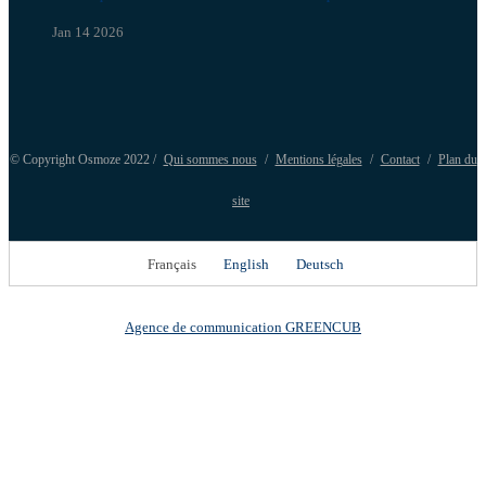
Jan 14 2026
© Copyright Osmoze 2022 /
Qui sommes nous
/
Mentions légales
/
Contact
/
Plan du
site
Français
English
Deutsch
Agence de communication GREENCUB