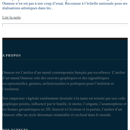
Osmoze n’en est pas à son coup d’essai. Reconnue à l’échelle nationale pour ses
réalisations artistiques dans les...
Lire la suite
A PROPOS
Osmoze est l’atelier d’art mural contemporain français par excellence. L’atelier
d’art mural Osmoze crée des oeuvres graphiques et des signalétiques
exceptionnelles, géantes, architecturales et poétiques pour l’intérieur et
l’extérieur.
Son empreinte végétale entièrement dessinée à la main est teintée par son code
graphique pointu, influencé par le braille, le morse, l’origami, l’anamorphose et
les formes géométriques en 3D. Associé à l’écriture et la poésie, l’atelier d’art
Osmoze offre un style désormais inimitable et exclusif dans le monde.