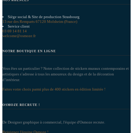
NOS AGENCES
Siège social & Site de production Strasbourg
15 rue des Remparts 67120 Molsheim (France)
Service client
03 69 14 81 14
welcome@osmoze.fr
NOTRE BOUTIQUE EN LIGNE
Vous êtes un particulier ? Notre collection de stickers muraux contemporains et
artistiques s’adresse à tous les amoureux du design et de la décoration
d’intérieur.
Faites votre choix parmi plus de 400 stickers en édition limitée !
OSMOZE RECRUTE !
De Designer graphique à commercial, l'équipe d'Osmoze recrute.
Rejoignez l'équipe Osmoze !