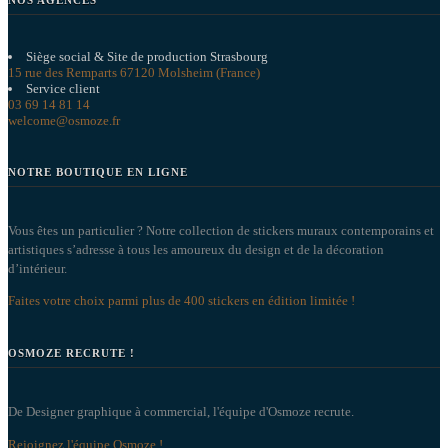
NOS AGENCES
Siège social & Site de production Strasbourg
15 rue des Remparts 67120 Molsheim (France)
Service client
03 69 14 81 14
welcome@osmoze.fr
NOTRE BOUTIQUE EN LIGNE
Vous êtes un particulier ? Notre collection de stickers muraux contemporains et
artistiques s’adresse à tous les amoureux du design et de la décoration
d’intérieur.
Faites votre choix parmi plus de 400 stickers en édition limitée !
OSMOZE RECRUTE !
De Designer graphique à commercial, l'équipe d'Osmoze recrute.
Rejoignez l'équipe Osmoze !