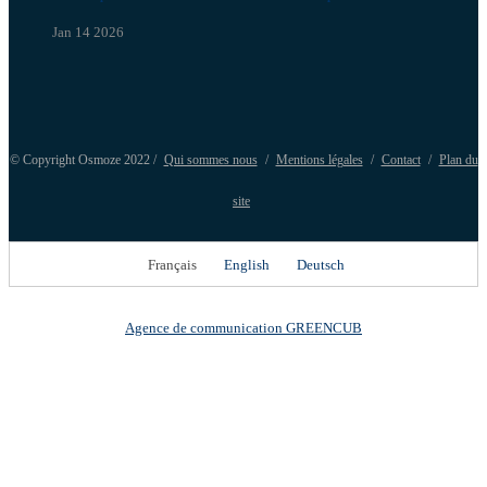
Jan 14 2026
© Copyright Osmoze 2022 /
Qui sommes nous
/
Mentions légales
/
Contact
/
Plan du
site
Français
English
Deutsch
Agence de communication GREENCUB