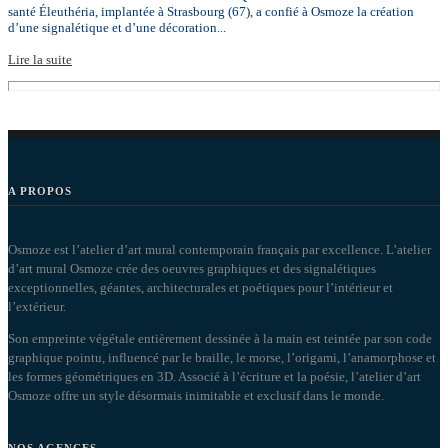
santé Éleuthéria, implantée à Strasbourg (67), a confié à Osmoze la création
d’une signalétique et d’une décoration...
Lire la suite
A PROPOS
Osmoze est l’atelier d’art mural contemporain français par excellence. L’atelier
d’art mural Osmoze crée des oeuvres graphiques et des signalétiques
exceptionnelles, géantes, architecturales et poétiques pour l’intérieur et
l’extérieur.
Son empreinte végétale entièrement dessinée à la main est teintée par son code
graphique pointu, influencé par le braille, le morse, l’origami, l’anamorphose et
les formes géométriques en 3D. Associé à l’écriture et la poésie, l’atelier d’art
Osmoze offre un style désormais inimitable et exclusif dans le monde.