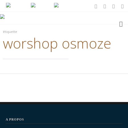
étiquette
worshop osmoze
A PROPOS