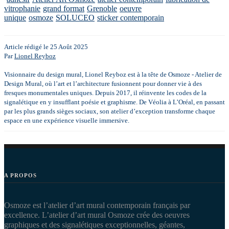
vitrophanie
grand format
Grenoble
oeuvre
unique
osmoze
SOLUCEO
sticker contemporain
Article rédigé le 25 Août 2025
Par
Lionel Reyboz
Visionnaire du design mural, Lionel Reyboz est à la tête de Osmoze - Atelier de
Design Mural, où l’art et l’architecture fusionnent pour donner vie à des
fresques monumentales uniques. Depuis 2017, il réinvente les codes de la
signalétique en y insufflant poésie et graphisme. De Véolia à L’Oréal, en passant
par les plus grands sièges sociaux, son atelier d’exception transforme chaque
espace en une expérience visuelle immersive.
A PROPOS
Osmoze est l’atelier d’art mural contemporain français par
excellence. L’atelier d’art mural Osmoze crée des oeuvres
graphiques et des signalétiques exceptionnelles, géantes,