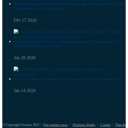
Des fresques qui incarnent l’ADN d’un groupe international de chimie
industrielle et agro-alimentaire
Fév 17 2026
Une identité visuelle forte et différenciante signée Osmoze pour la
MAEPA Camille Claudel (44)
Jan 28 2026
Centres sportifs : l’art mural se met au service de la performance
Jan 14 2026
© Copyright Osmoze 2022 /
Qui sommes nous
/
Mentions légales
/
Contact
/
Plan du