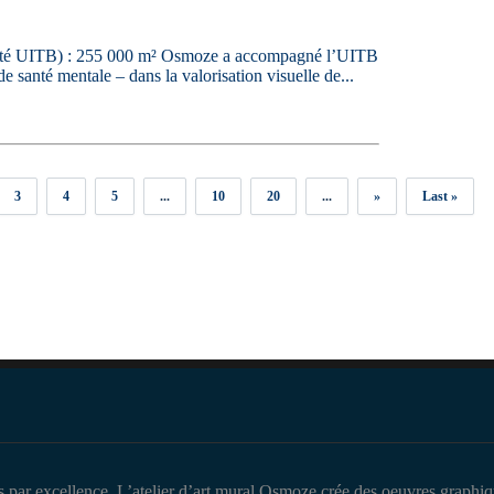
unité UITB) : 255 000 m² Osmoze a accompagné l’UITB
 santé mentale – dans la valorisation visuelle de...
3
4
5
...
10
20
...
»
Last »
s par excellence. L’atelier d’art mural Osmoze crée des oeuvres graphiqu