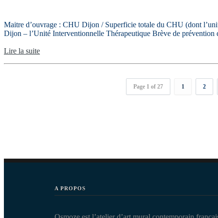
Maitre d’ouvrage : CHU Dijon / Superficie totale du CHU (dont l’
Dijon – l’Unité Interventionnelle Thérapeutique Brève de prévention de
Lire la suite
Page 1 of 27
1
2
A PROPOS
Osmoze est l’atelier d’art mural contemporain françai