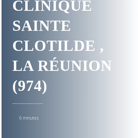
CLINIQUE
SAINTE
CLOTILDE ,
LA RÉUNION
(974)
6 minutes