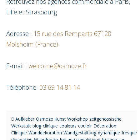
Retrouvez nos agences commerciale à Paris,
Lille et Strasbourg
Adresse :
15 rue des Remparts 67120
Molsheim (France)
E-mail :
welcome@osmoze.fr
Téléphone:
03 69 14 81 14
Aufkleber
Osmoze Kunst Workshop
zeitgenössische
Werkstatt
blog
clinique
couleurs
couloir
Décoration
Clinique
Wanddekoration
Wandgestaltung
dynamique
fresque
decorative
Wandfreske
fresque signaletique
fresque sur