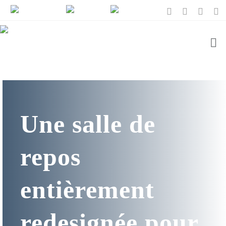
Une salle de
repos
entièrement
redesignée pour