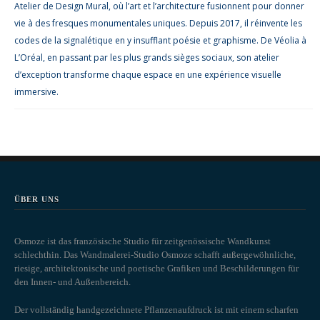
Atelier de Design Mural, où l’art et l’architecture fusionnent pour donner
vie à des fresques monumentales uniques. Depuis 2017, il réinvente les
codes de la signalétique en y insufflant poésie et graphisme. De Véolia à
L’Oréal, en passant par les plus grands sièges sociaux, son atelier
d’exception transforme chaque espace en une expérience visuelle
immersive.
ÜBER UNS
Osmoze ist das französische Studio für zeitgenössische Wandkunst
schlechthin. Das Wandmalerei-Studio Osmoze schafft außergewöhnliche,
riesige, architektonische und poetische Grafiken und Beschilderungen für
den Innen- und Außenbereich.
Der vollständig handgezeichnete Pflanzenaufdruck ist mit einem scharfen