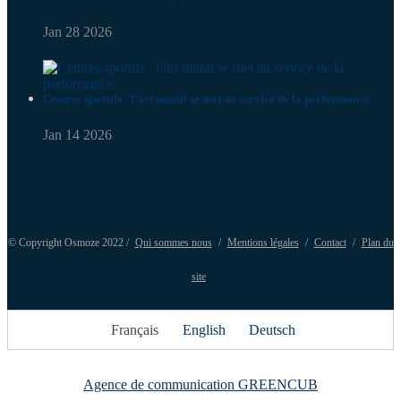
Jan 28 2026
Centres sportifs : l’art mural se met au service de la performance
Jan 14 2026
© Copyright Osmoze 2022 /
Qui sommes nous
/
Mentions légales
/
Contact
/
Plan du
site
Français
English
Deutsch
Agence de communication GREENCUB