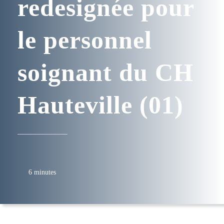
redesignée pour
le personnel
soignant du CH
Hauteville (01)
6 minutes