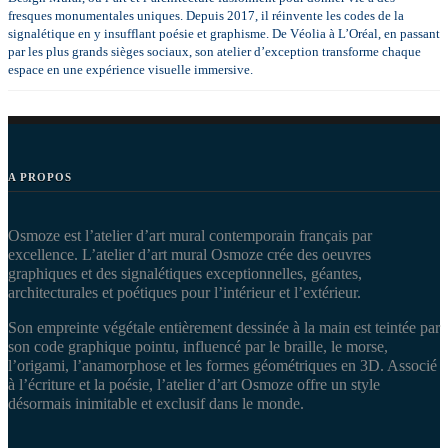
fresques monumentales uniques. Depuis 2017, il réinvente les codes de la
signalétique en y insufflant poésie et graphisme. De Véolia à L’Oréal, en passant
par les plus grands sièges sociaux, son atelier d’exception transforme chaque
espace en une expérience visuelle immersive.
A PROPOS
Osmoze est l’atelier d’art mural contemporain français par
excellence. L’atelier d’art mural Osmoze crée des oeuvres
graphiques et des signalétiques exceptionnelles, géantes,
architecturales et poétiques pour l’intérieur et l’extérieur.
Son empreinte végétale entièrement dessinée à la main est teintée par
son code graphique pointu, influencé par le braille, le morse,
l’origami, l’anamorphose et les formes géométriques en 3D. Associé
à l’écriture et la poésie, l’atelier d’art Osmoze offre un style
désormais inimitable et exclusif dans le monde.