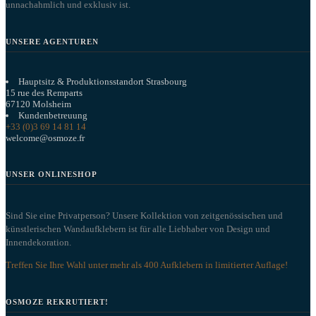
unnachahmlich und exklusiv ist.
UNSERE AGENTUREN
Hauptsitz & Produktionsstandort Strasbourg
15 rue des Remparts
67120 Molsheim
Kundenbetreuung
+33 (0)3 69 14 81 14
welcome@osmoze.fr
UNSER ONLINESHOP
Sind Sie eine Privatperson? Unsere Kollektion von zeitgenössischen und
künstlerischen Wandaufklebern ist für alle Liebhaber von Design und
Innendekoration.
Treffen Sie Ihre Wahl unter mehr als 400 Aufklebern in limitierter Auflage!
OSMOZE REKRUTIERT!