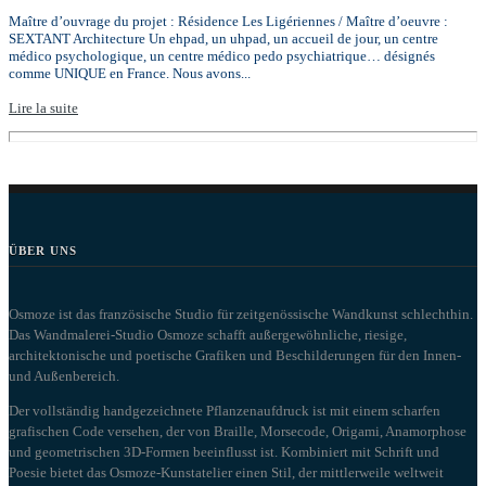
Maître d’ouvrage du projet : Résidence Les Ligériennes / Maître d’oeuvre :
SEXTANT Architecture Un ehpad, un uhpad, un accueil de jour, un centre
médico psychologique, un centre médico pedo psychiatrique… désignés
comme UNIQUE en France. Nous avons...
Lire la suite
ÜBER UNS
Osmoze ist das französische Studio für zeitgenössische Wandkunst schlechthin.
Das Wandmalerei-Studio Osmoze schafft außergewöhnliche, riesige,
architektonische und poetische Grafiken und Beschilderungen für den Innen-
und Außenbereich.
Der vollständig handgezeichnete Pflanzenaufdruck ist mit einem scharfen
grafischen Code versehen, der von Braille, Morsecode, Origami, Anamorphose
und geometrischen 3D-Formen beeinflusst ist. Kombiniert mit Schrift und
Poesie bietet das Osmoze-Kunstatelier einen Stil, der mittlerweile weltweit