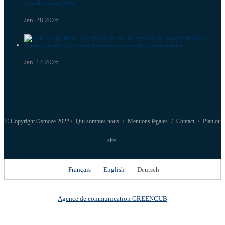
Camille Claudel (44)
Jan. 28 2026
Centres sportifs : l’art mural se met au service de la performance
Jan. 14 2026
© Copyright Osmoze 2022 /
Qui sommes nous
/
Mentions légales
/
Contact
/
Plan du
site
Français
English
Deutsch
Agence de communication GREENCUB