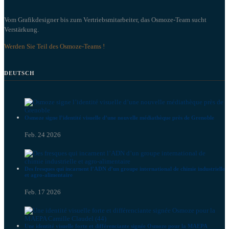
Vom Grafikdesigner bis zum Vertriebsmitarbeiter, das Osmoze-Team sucht
Verstärkung.
Werden Sie Teil des Osmoze-Teams !
DEUTSCH
Osmoze signe l’identité visuelle d’une nouvelle médiathèque près de Grenoble
Feb. 24 2026
Des fresques qui incarnent l’ADN d’un groupe international de chimie industrielle
et agro-alimentaire
Feb. 17 2026
Une identité visuelle forte et différenciante signée Osmoze pour la MAEPA