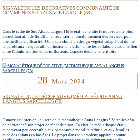
SIGNALÉTIQUES DÉCORATIVES COMMUNAUTÉ DE
COMMUNES SUD ALSACE LARGUE (68)
Dans le cadre de Sud Alsace Largue, l'idée était de rendre le nouveau site plus
accueillant afin de fluidifier et recentrer le fonctionnement des services, pour
une meilleure efficacité. Osmoze a choisi un design végétal, adapté qui donne
la parole aux fresques afin d'illustrer la relation entre les collaborateurs et le lien
entre l'administration et les utilisateurs. Osmoze dessine le territoire.
28
März 2024
SIGNALÉTIQUE DÉCORATIVE (MÉDIATHÈQUE ANNA
LANGFUS SARCELLES (78)
Osmoze est intervenu au sein de la médiathèque Anna Langfus à Sarcelles afin
de participer à son projet de réhabilitation. En effet, la médiathèque était,
auparavant peu accessible aux personnes à mobilité réduite, et aux familles
avec des enfants en bas âges. Le projet dans son ampleur, apparaît comme
double car il participe également au grand projet de redynamisation de