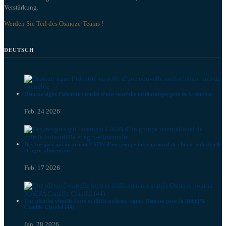
Verstärkung.
Werden Sie Teil des Osmoze-Teams !
DEUTSCH
Osmoze signe l’identité visuelle d’une nouvelle médiathèque près de Grenoble
Feb. 24 2026
Des fresques qui incarnent l’ADN d’un groupe international de chimie industrielle
et agro-alimentaire
Feb. 17 2026
Une identité visuelle forte et différenciante signée Osmoze pour la MAEPA
Camille Claudel (44)
Jan. 28 2026