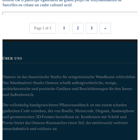
Sarcelles en créant un cadre culturel actif.
Page 1 of 3
1
2
3
»
ÜBER UNS
Osmoze ist das französische Studio für zeitgenössische Wandkunst schlechthin.
Das Wandmalerei-Studio Osmoze schafft außergewöhnliche, riesige,
architektonische und poetische Grafiken und Beschilderungen für den Innen-
und Außenbereich.
Der vollständig handgezeichnete Pflanzenaufdruck ist mit einem scharfen
grafischen Code versehen, der von Braille, Morsecode, Origami, Anamorphose
und geometrischen 3D-Formen beeinflusst ist. Kombiniert mit Schrift und
Poesie bietet das Osmoze-Kunstatelier einen Stil, der mittlerweile weltweit
unnachahmlich und exklusiv ist.