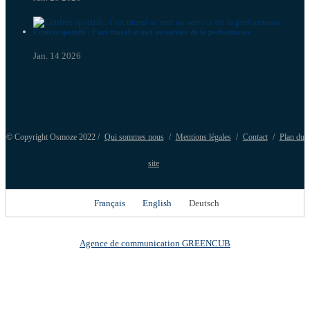
Centres sportifs : l’art mural se met au service de la performance
Jan. 14 2026
© Copyright Osmoze 2022 /
Qui sommes nous
/
Mentions légales
/
Contact
/
Plan du
site
Français
English
Deutsch
Agence de communication GREENCUB