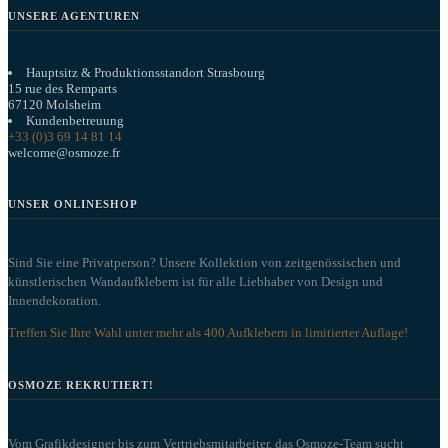
UNSERE AGENTUREN
Hauptsitz & Produktionsstandort Strasbourg
15 rue des Remparts
67120 Molsheim
Kundenbetreuung
+33 (0)3 69 14 81 14
welcome@osmoze.fr
UNSER ONLINESHOP
Sind Sie eine Privatperson? Unsere Kollektion von zeitgenössischen und
künstlerischen Wandaufklebern ist für alle Liebhaber von Design und
Innendekoration.
Treffen Sie Ihre Wahl unter mehr als 400 Aufklebern in limitierter Auflage!
OSMOZE REKRUTIERT!
Vom Grafikdesigner bis zum Vertriebsmitarbeiter, das Osmoze-Team sucht