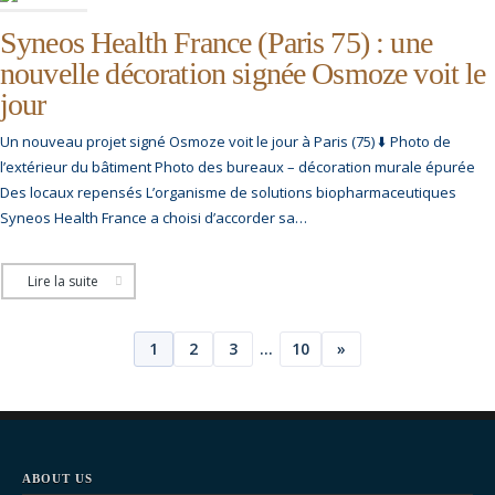
Syneos Health France (Paris 75) : une
nouvelle décoration signée Osmoze voit le
jour
Un nouveau projet signé Osmoze voit le jour à Paris (75) ⬇️ Photo de
l’extérieur du bâtiment Photo des bureaux – décoration murale épurée
Des locaux repensés L’organisme de solutions biopharmaceutiques
Syneos Health France a choisi d’accorder sa…
Lire la suite
Posts
1
2
3
…
10
»
pagination
ABOUT US