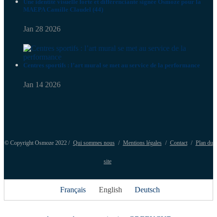
Une identité visuelle forte et différenciante signée Osmoze pour la
MAEPA Camille Claudel (44)
Jan 28 2026
Centres sportifs : l’art mural se met au service de la performance
Jan 14 2026
© Copyright Osmoze 2022 /
Qui sommes nous
/
Mentions légales
/
Contact
/
Plan du
site
Français
English
Deutsch