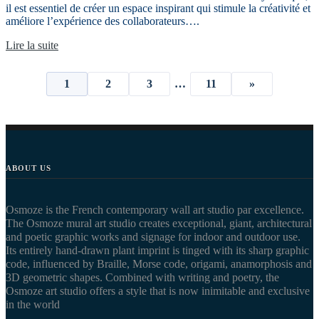
il est essentiel de créer un espace inspirant qui stimule la créativité et
améliore l’expérience des collaborateurs….
Lire la suite
Posts
1
2
3
…
11
»
pagination
ABOUT US
Osmoze is the French contemporary wall art studio par excellence.
The Osmoze mural art studio creates exceptional, giant, architectural
and poetic graphic works and signage for indoor and outdoor use.
Its entirely hand-drawn plant imprint is tinged with its sharp graphic
code, influenced by Braille, Morse code, origami, anamorphosis and
3D geometric shapes. Combined with writing and poetry, the
Osmoze art studio offers a style that is now inimitable and exclusive
in the world