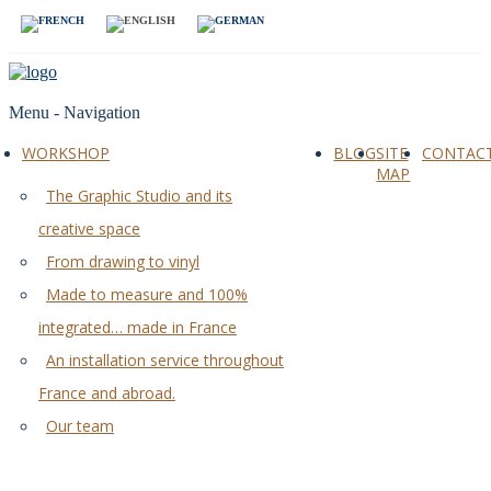
Menu -
Navigation
WORKSHOP
BLOG
SITE
CONTAC
MAP
The Graphic Studio and its
creative space
From drawing to vinyl
Made to measure and 100%
integrated… made in France
An installation service throughout
France and abroad.
Our team