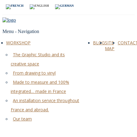
Menu -
Navigation
WORKSHOP
BLOG
SITE
CONTAC
MAP
The Graphic Studio and its
creative space
From drawing to vinyl
Made to measure and 100%
integrated… made in France
An installation service throughout
France and abroad.
Our team