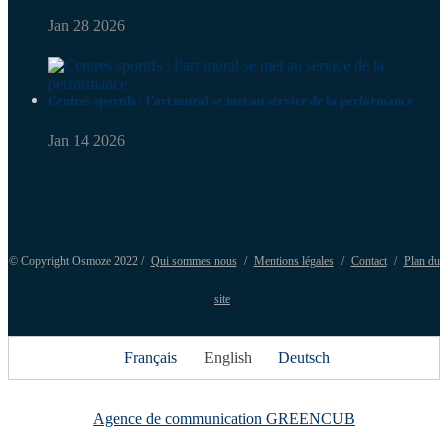
Jan 28 2026
Centres sportifs : l’art mural se met au service de la performance
Jan 14 2026
© Copyright Osmoze 2022 /
Qui sommes nous
/
Mentions légales
/
Contact
/
Plan du
site
Français
English
Deutsch
Agence de communication GREENCUB