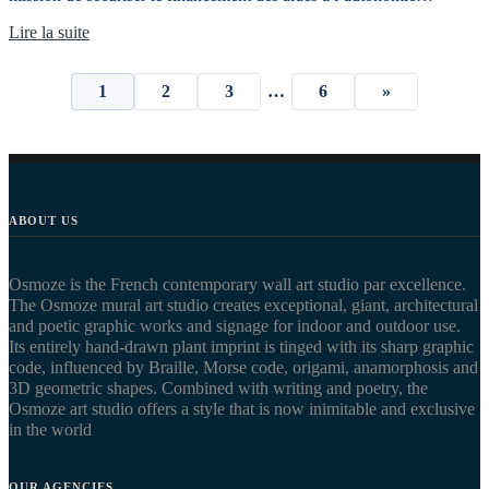
Lire la suite
Posts
1
2
3
…
6
»
pagination
ABOUT US
Osmoze is the French contemporary wall art studio par excellence.
The Osmoze mural art studio creates exceptional, giant, architectural
and poetic graphic works and signage for indoor and outdoor use.
Its entirely hand-drawn plant imprint is tinged with its sharp graphic
code, influenced by Braille, Morse code, origami, anamorphosis and
3D geometric shapes. Combined with writing and poetry, the
Osmoze art studio offers a style that is now inimitable and exclusive
in the world
OUR AGENCIES