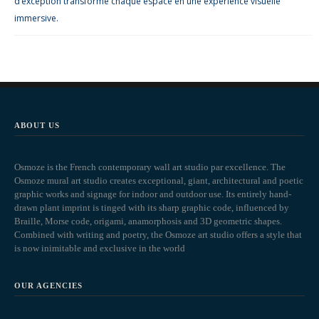
d’exception transforme chaque espace en une expérience visuelle
immersive.
ABOUT US
Osmoze is the French contemporary wall art studio par excellence. The
Osmoze mural art studio creates exceptional, giant, architectural and poetic
graphic works and signage for indoor and outdoor use. Its entirely hand-
drawn plant imprint is tinged with its sharp graphic code, influenced by
Braille, Morse code, origami, anamorphosis and 3D geometric shapes.
Combined with writing and poetry, the Osmoze art studio offers a style that
is now inimitable and exclusive in the world
OUR AGENCIES