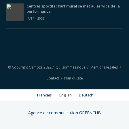
Centres sportifs : l’art mural se met au service de la
performance
JAN 14 2026
© Copyright Osmoze 2022 /
Qui sommes nous
/
Mentions légales
/
Contact
/
Plan du site
Français
English
Deutsch
Agence de communication GREENCUB