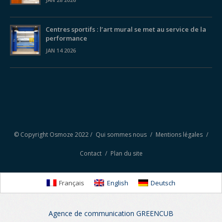
Centres sportifs : l’art mural se met au service de la
performance
JAN 14 2026
© Copyright Osmoze 2022 /
Qui sommes nous
/
Mentions légales
/
Contact
/
Plan du site
Français
English
Deutsch
Agence de communication GREENCUB