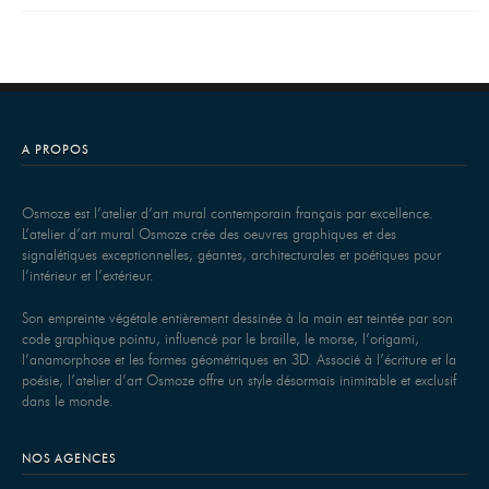
A PROPOS
Osmoze est l’atelier d’art mural contemporain français par excellence.
L’atelier d’art mural Osmoze crée des oeuvres graphiques et des
signalétiques exceptionnelles, géantes, architecturales et poétiques pour
l’intérieur et l’extérieur.
Son empreinte végétale entièrement dessinée à la main est teintée par son
code graphique pointu, influencé par le braille, le morse, l’origami,
l’anamorphose et les formes géométriques en 3D. Associé à l’écriture et la
poésie, l’atelier d’art Osmoze offre un style désormais inimitable et exclusif
dans le monde.
NOS AGENCES