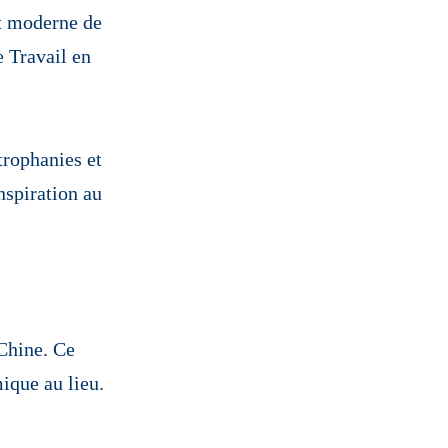
rt moderne de
e Travail en
trophanies et
nspiration au
 Chine. Ce
ique au lieu.