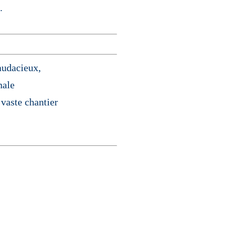
.
audacieux,
nale
 vaste chantier