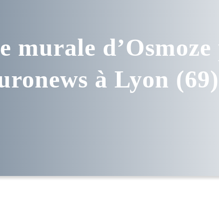
re murale d’Osmoze 
uronews à Lyon (69)