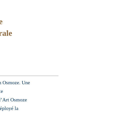
e
rale
 in Osmoze. Une
te
 d’Art Osmoze
éployé la