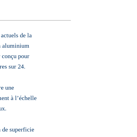
 actuels de la
en aluminium
r conçu pour
res sur 24.
re une
ent à l’échelle
ux.
 de superficie