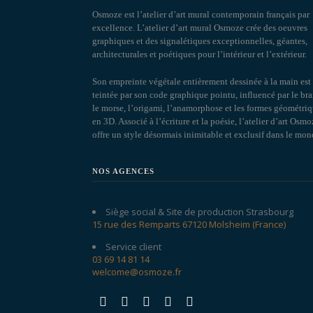
Osmoze est l’atelier d’art mural contemporain français par
excellence. L’atelier d’art mural Osmoze crée des oeuvres
graphiques et des signalétiques exceptionnelles, géantes,
architecturales et poétiques pour l’intérieur et l’extérieur.
Son empreinte végétale entièrement dessinée à la main est
teintée par son code graphique pointu, influencé par le brai
le morse, l’origami, l’anamorphose et les formes géométri
en 3D. Associé à l’écriture et la poésie, l’atelier d’art Osmo
offre un style désormais inimitable et exclusif dans le mon
NOS AGENCES
Siège social & Site de production Strasbourg
15 rue des Remparts 67120 Molsheim (France)
Service client
03 69 14 81 14
welcome@osmoze.fr