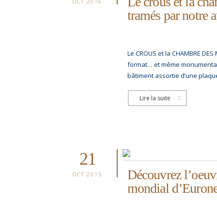
Le crous et la ch
OCT 2016
tramés par notre at
Le CROUS et la CHAMBRE DES M
format… et même monumental. 
bâtiment assortie d’une plaque
Lire la suite
21
Découvrez l’oeuv
OCT 2015
mondial d’Eurone