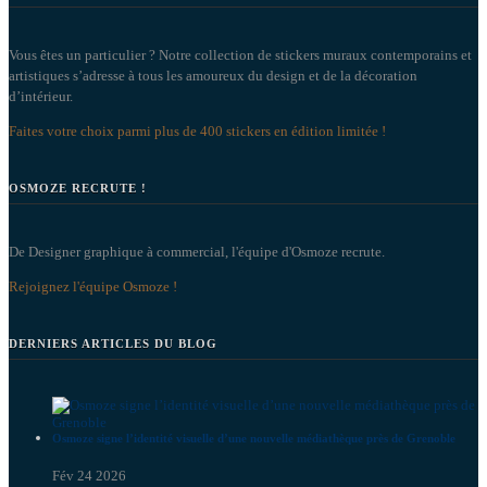
Vous êtes un particulier ? Notre collection de stickers muraux contemporains et
artistiques s’adresse à tous les amoureux du design et de la décoration
d’intérieur.
Faites votre choix parmi plus de 400 stickers en édition limitée !
OSMOZE RECRUTE !
De Designer graphique à commercial, l'équipe d'Osmoze recrute.
Rejoignez l'équipe Osmoze !
DERNIERS ARTICLES DU BLOG
Osmoze signe l’identité visuelle d’une nouvelle médiathèque près de Grenoble
Fév 24 2026