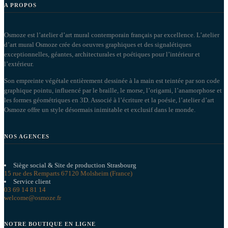
A PROPOS
Osmoze est l’atelier d’art mural contemporain français par excellence. L’atelier
d’art mural Osmoze crée des oeuvres graphiques et des signalétiques
exceptionnelles, géantes, architecturales et poétiques pour l’intérieur et
l’extérieur.
Son empreinte végétale entièrement dessinée à la main est teintée par son code
graphique pointu, influencé par le braille, le morse, l’origami, l’anamorphose et
les formes géométriques en 3D. Associé à l’écriture et la poésie, l’atelier d’art
Osmoze offre un style désormais inimitable et exclusif dans le monde.
NOS AGENCES
Siège social & Site de production Strasbourg
15 rue des Remparts 67120 Molsheim (France)
Service client
03 69 14 81 14
welcome@osmoze.fr
NOTRE BOUTIQUE EN LIGNE