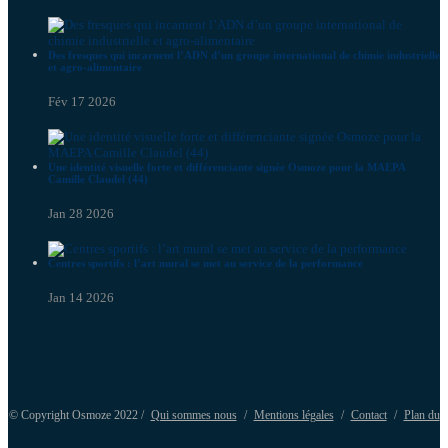
Des fresques qui incarnent l’ADN d’un groupe international de chimie industrielle
et agro-alimentaire
Fév 17 2026
Une identité visuelle forte et différenciante signée Osmoze pour la MAEPA
Camille Claudel (44)
Jan 28 2026
Centres sportifs : l’art mural se met au service de la performance
Jan 14 2026
© Copyright Osmoze 2022 /
Qui sommes nous
/
Mentions légales
/
Contact
/
Plan du