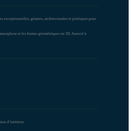
es exceptionnelles, géantes, architecturales et poétiques pour
anamorphose et les formes géométriques en 3D. Associé à
ion d’intérieur.