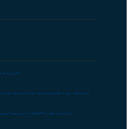
rès de Grenoble
 groupe international de chimie industrielle et agro-alimentaire
nte signée Osmoze pour la MAEPA Camille Claudel (44)