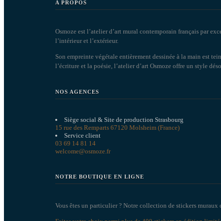
A PROPOS
Osmoze est l’atelier d’art mural contemporain français par exc
l’intérieur et l’extérieur.
Son empreinte végétale entièrement dessinée à la main est tein
l’écriture et la poésie, l’atelier d’art Osmoze offre un style dé
NOS AGENCES
Siège social & Site de production Strasbourg
15 rue des Remparts 67120 Molsheim (France)
Service client
03 69 14 81 14
welcome@osmoze.fr
NOTRE BOUTIQUE EN LIGNE
Vous êtes un particulier ? Notre collection de stickers muraux 