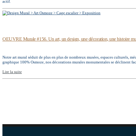
actif.
OEUVRE Murale #156. Un art, un design, une décoration, une histoire mu
Notre art mural séduit de plus en plus de nombreux musées, espaces culturels, mé
graphique 100% Osmoze, nos décorations murales monumentales se déclinent faci
Lire la suite