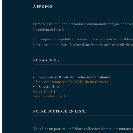
A PROPOS
Osmoze est l’atelier d’art mural contemporain français par exc
l’intérieur et l’extérieur.
Son empreinte végétale entièrement dessinée à la main est tein
l’écriture et la poésie, l’atelier d’art Osmoze offre un style dé
NOS AGENCES
Siège social & Site de production Strasbourg
15 rue des Remparts 67120 Molsheim (France)
Service client
03 69 14 81 14
welcome@osmoze.fr
NOTRE BOUTIQUE EN LIGNE
Vous êtes un particulier ? Notre collection de stickers muraux 