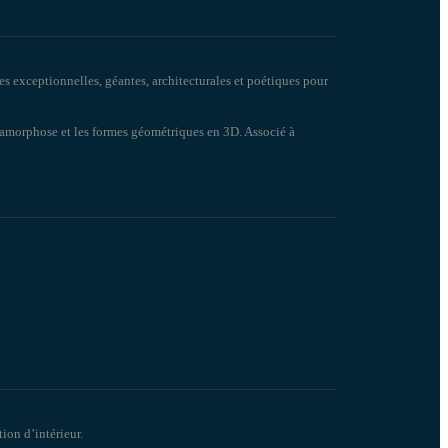
es exceptionnelles, géantes, architecturales et poétiques pour
anamorphose et les formes géométriques en 3D. Associé à
ion d’intérieur.