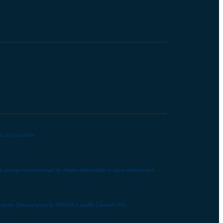
rès de Grenoble
 groupe international de chimie industrielle et agro-alimentaire
nte signée Osmoze pour la MAEPA Camille Claudel (44)