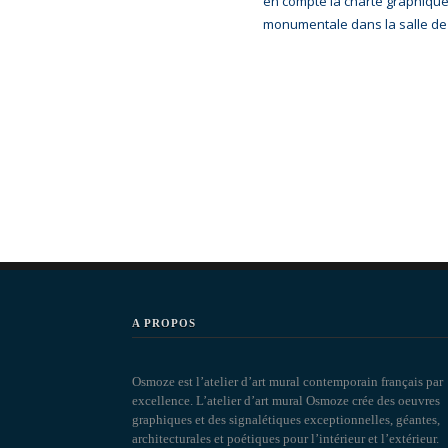
en compte la charte graphique 
monumentale dans la salle de
A PROPOS
Osmoze est l’atelier d’art mural contemporain français par
excellence. L’atelier d’art mural Osmoze crée des oeuvres
graphiques et des signalétiques exceptionnelles, géantes,
architecturales et poétiques pour l’intérieur et l’extérieur.