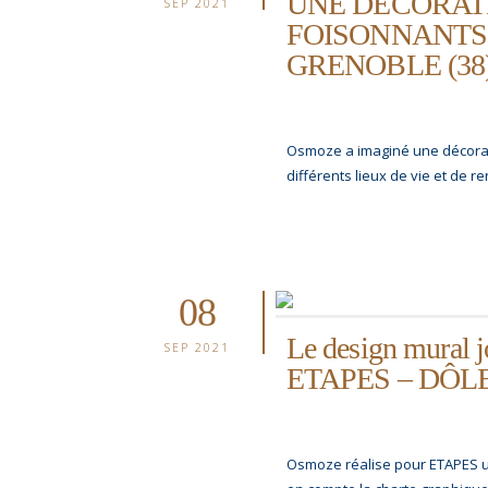
UNE DÉCORAT
SEP 2021
FOISONNANTS 
GRENOBLE (38
Osmoze a imaginé une décorati
différents lieux de vie et de r
08
Le design mural j
SEP 2021
ETAPES – DÔLE
Osmoze réalise pour ETAPES un