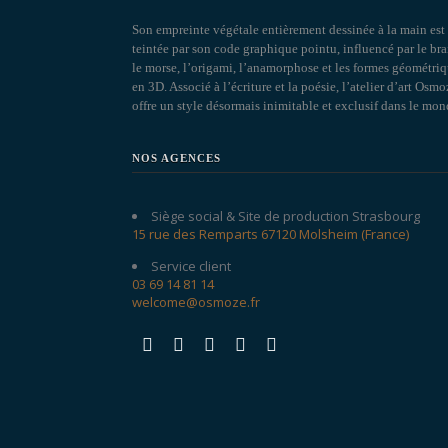
Son empreinte végétale entièrement dessinée à la main est
teintée par son code graphique pointu, influencé par le brai
le morse, l’origami, l’anamorphose et les formes géométri
en 3D. Associé à l’écriture et la poésie, l’atelier d’art Osmo
offre un style désormais inimitable et exclusif dans le mon
NOS AGENCES
Siège social & Site de production Strasbourg
15 rue des Remparts 67120 Molsheim (France)
Service client
03 69 14 81 14
welcome@osmoze.fr