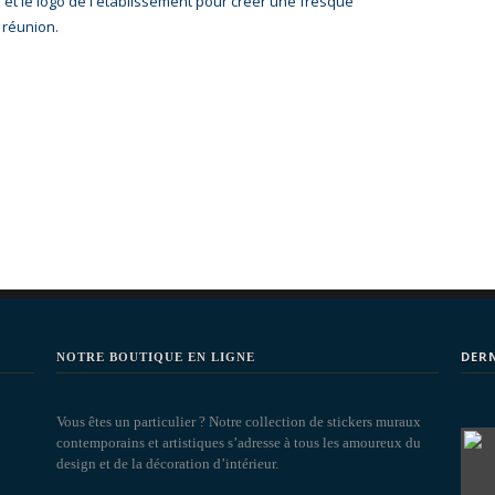
et le logo de l'établissement pour créer une fresque
 réunion.
DER
NOTRE BOUTIQUE EN LIGNE
Vous êtes un particulier ? Notre collection de stickers muraux
contemporains et artistiques s’adresse à tous les amoureux du
design et de la décoration d’intérieur.