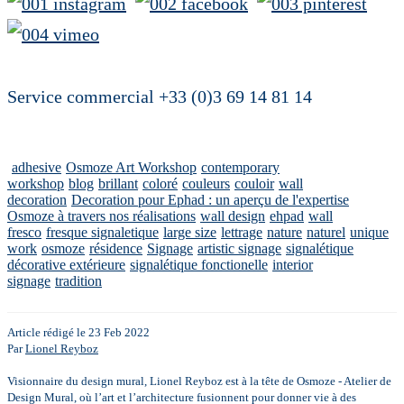
Service commercial +33 (0)3 69 14 81 14
adhesive
Osmoze Art Workshop
contemporary
workshop
blog
brillant
coloré
couleurs
couloir
wall
decoration
Decoration pour Ephad : un aperçu de l'expertise
Osmoze à travers nos réalisations
wall design
ehpad
wall
fresco
fresque signaletique
large size
lettrage
nature
naturel
unique
work
osmoze
résidence
Signage
artistic signage
signalétique
décorative extérieure
signalétique fonctionelle
interior
signage
tradition
Article rédigé le 23 Feb 2022
Par
Lionel Reyboz
Visionnaire du design mural, Lionel Reyboz est à la tête de Osmoze - Atelier de
Design Mural, où l’art et l’architecture fusionnent pour donner vie à des