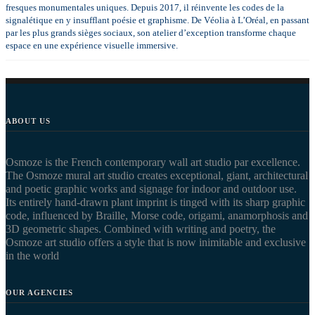
fresques monumentales uniques. Depuis 2017, il réinvente les codes de la
signalétique en y insufflant poésie et graphisme. De Véolia à L’Oréal, en passant
par les plus grands sièges sociaux, son atelier d’exception transforme chaque
espace en une expérience visuelle immersive.
ABOUT US
Osmoze is the French contemporary wall art studio par excellence.
The Osmoze mural art studio creates exceptional, giant, architectural
and poetic graphic works and signage for indoor and outdoor use.
Its entirely hand-drawn plant imprint is tinged with its sharp graphic
code, influenced by Braille, Morse code, origami, anamorphosis and
3D geometric shapes. Combined with writing and poetry, the
Osmoze art studio offers a style that is now inimitable and exclusive
in the world
OUR AGENCIES