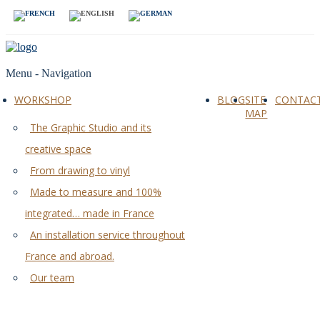
Menu -
Navigation
WORKSHOP
BLOG
SITE
CONTAC
MAP
The Graphic Studio and its
creative space
From drawing to vinyl
Made to measure and 100%
integrated… made in France
An installation service throughout
France and abroad.
Our team