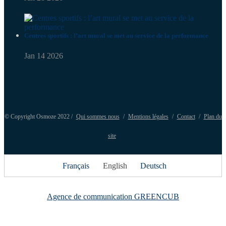
Centres sportifs : l’art mural se met au service de la performance
Jan 14 2026
© Copyright Osmoze 2022 /
Qui sommes nous
/
Mentions légales
/
Contact
/
Plan du
site
Français
English
Deutsch
Agence de communication GREENCUB