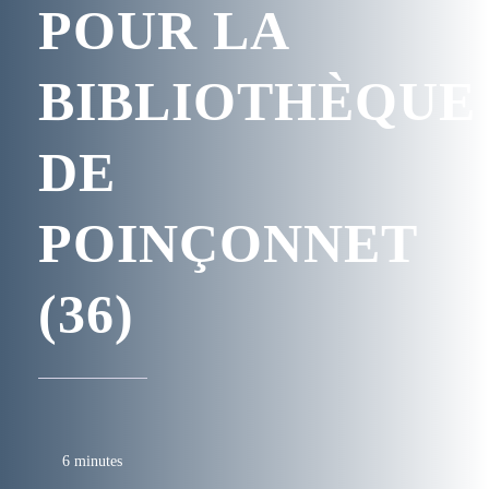
POUR LA
BIBLIOTHÈQUE
DE
POINÇONNET
(36)
6 minutes