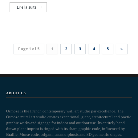
Lire la suite
Page 1 of 5
1
2
3
4
5
»
ABOUT US
Osmoze is the French contemporary wall art studio par excellence. The
Osmoze mural art studio creates exceptional, giant, architectural and poetic
graphic works and signage for indoor and outdoor use. Its entirely hand-
drawn plant imprint is tinged with its sharp graphic code, influenced by
Braille, Morse code, origami, anamorphosis and 3D geometric shapes.